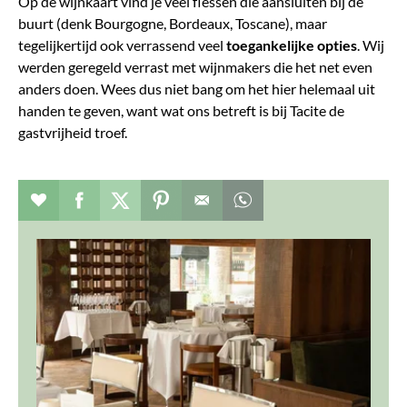
Op de wijnkaart vind je veel flessen die aansluiten bij de
buurt (denk Bourgogne, Bordeaux, Toscane), maar
tegelijkertijd ook verrassend veel
toegankelijke
opties
. Wij
werden geregeld verrast met wijnmakers die het net even
anders doen. Wees dus niet bang om het hier helemaal uit
handen te geven, want wat ons betreft is bij Tacite de
gastvrijheid troef.
Verhaal toevoegen aan favorieten
Deel dit op facebook
Deel dit op twitter
Deel dit op pinterest
Whatsapp dit bericht