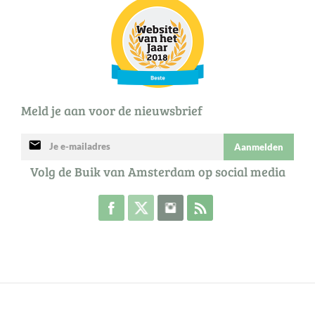
Meld je aan voor de nieuwsbrief
mail
Aanmelden
Volg de Buik van Amsterdam op social media
Volg de Buik op Facebook
Volg de Buik op Twitter
Volg de Buik op Instagram
Abonneer je op de RSS 