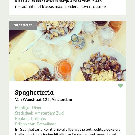
Klassiek Italiaans eten in hartje Amsterdam in een
restaurant met klasse, maar zonder al teveel opsmuk.
Nu gesloten
Resta
Spaghetteria
Van Woustraat 123, Amsterdam
Maaltijd:
Diner
Stadsdeel:
Amsterdam Zuid
Keuken:
Italiaans
Prijsniveau:
Betaalbaar
Bij Spaghetteria komt vrijwel alles wat je eet rechtstreeks uit
Italië. Je zit in principe bij alle vestigingen goed, maar in het