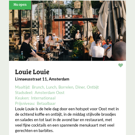
Nu open
Resta
Louie Louie
Linnaeusstraat 11, Amsterdam
Maaltijd:
Brunch
Lunch
Borrelen
Diner
Ontbijt
Stadsdeel:
Amsterdam Oost
Keuken:
Internationaal
Prijsniveau:
Betaalbaar
Louie Louie is de hele dag door een hotspot voor Oost met in
de ochtend koffie en ontbijt, in de middag stijlvolle broodjes
en salades en tot laat in de avond bar en restaurant, met
veel fijne cocktails en een spannende menukaart met veel
gerechten en barbites.