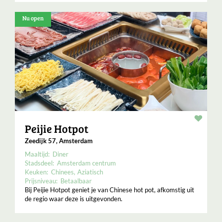
Nu open
Resta
Peijie Hotpot
Zeedijk 57, Amsterdam
Maaltijd:
Diner
Stadsdeel:
Amsterdam centrum
Keuken:
Chinees
Aziatisch
Prijsniveau:
Betaalbaar
Bij Peijie Hotpot geniet je van Chinese hot pot, afkomstig uit
de regio waar deze is uitgevonden.