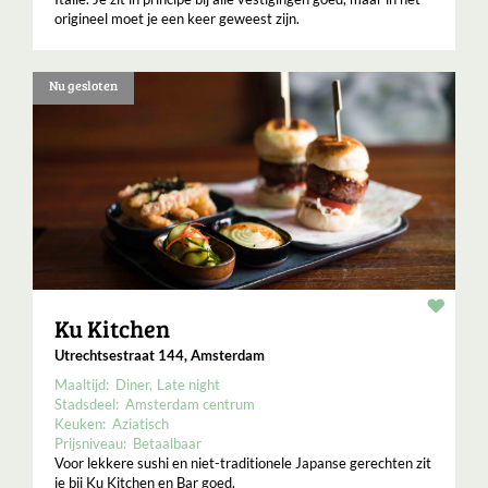
origineel moet je een keer geweest zijn.
Nu gesloten
Resta
Ku Kitchen
Utrechtsestraat 144, Amsterdam
Maaltijd:
Diner
Late night
Stadsdeel:
Amsterdam centrum
Keuken:
Aziatisch
Prijsniveau:
Betaalbaar
Voor lekkere sushi en niet-traditionele Japanse gerechten zit
je bij Ku Kitchen en Bar goed.