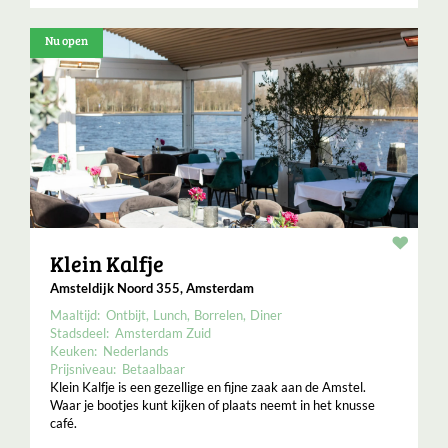
Nu open
Resta
Klein Kalfje
Amsteldijk Noord 355, Amsterdam
Maaltijd:
Ontbijt
Lunch
Borrelen
Diner
Stadsdeel:
Amsterdam Zuid
Keuken:
Nederlands
Prijsniveau:
Betaalbaar
Klein Kalfje is een gezellige en fijne zaak aan de Amstel.
Waar je bootjes kunt kijken of plaats neemt in het knusse
café.