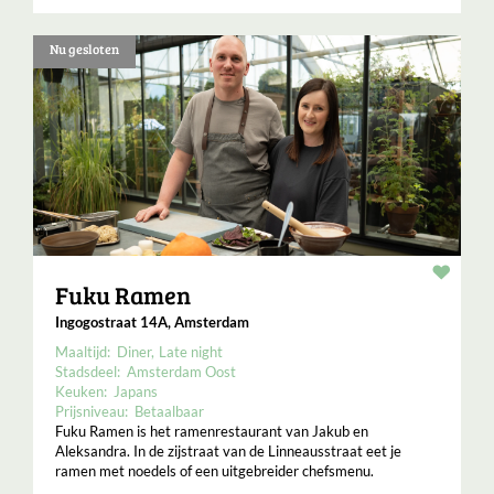
Nu gesloten
Resta
Fuku Ramen
Ingogostraat 14A, Amsterdam
Maaltijd:
Diner
Late night
Stadsdeel:
Amsterdam Oost
Keuken:
Japans
Prijsniveau:
Betaalbaar
Fuku Ramen is het ramenrestaurant van Jakub en
Aleksandra. In de zijstraat van de Linneausstraat eet je
ramen met noedels of een uitgebreider chefsmenu.