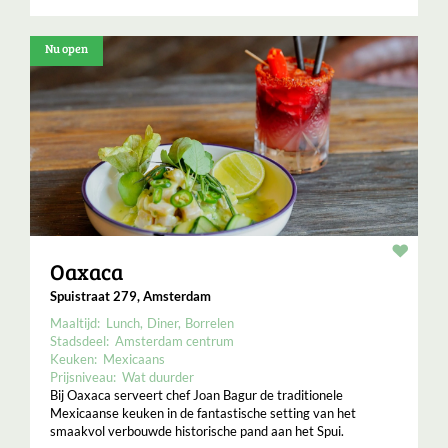
Nu open
Resta
Oaxaca
Spuistraat 279, Amsterdam
Maaltijd:
Lunch
Diner
Borrelen
Stadsdeel:
Amsterdam centrum
Keuken:
Mexicaans
Prijsniveau:
Wat duurder
Bij Oaxaca serveert chef Joan Bagur de traditionele
Mexicaanse keuken in de fantastische setting van het
smaakvol verbouwde historische pand aan het Spui.