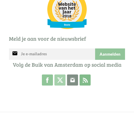
Meld je aan voor de nieuwsbrief
mail
Aanmelden
Volg de Buik van Amsterdam op social media
Volg de Buik op Facebook
Volg de Buik op Twitter
Volg de Buik op Instagram
Abonneer je op de RSS 