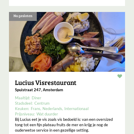
Nu gesloten
Resta
Lucius Visrestaurant
Spuistraat 247, Amsterdam
Maaltijd:
Diner
Stadsdeel:
Centrum
Keuken:
Frans
Nederlands
Internationaal
Prijsniveau:
Wat duurder
Bij Lucius eet je vis zoals vis bedoeld is: van een oversized
tong tot een fijn plateau fruits de mer en krijg je nog de
ouderwetse service in een gezellige setting.