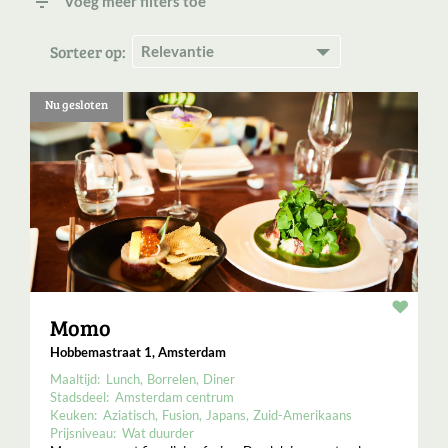
filter_list
Voeg meer filters toe
Sorteer op:
Nu gesloten
Resta
Momo
Hobbemastraat 1, Amsterdam
Maaltijd:
Lunch
Borrelen
Diner
Stadsdeel:
Amsterdam centrum
Keuken:
Aziatisch
Fusion
Japans
Zuid-Amerikaans
Prijsniveau:
Wat duurder