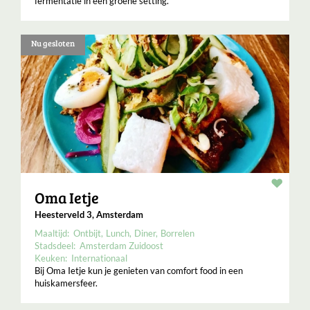
fermentatie in een groene setting.
Nu gesloten
Resta
Oma Ietje
Heesterveld 3, Amsterdam
Maaltijd:
Ontbijt
Lunch
Diner
Borrelen
Stadsdeel:
Amsterdam Zuidoost
Keuken:
Internationaal
Bij Oma Ietje kun je genieten van comfort food in een
huiskamersfeer.