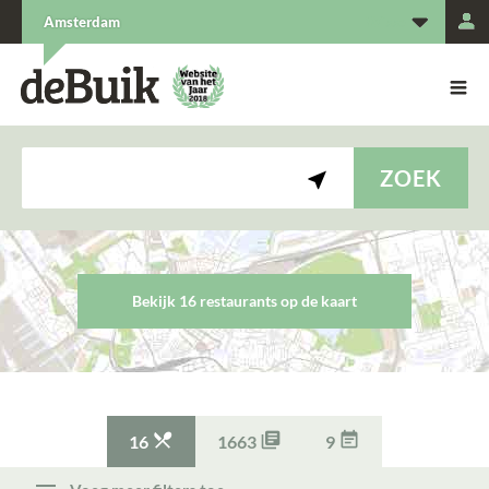
L
Amsterdam
De Buik van {city: city}
De Buik
Zoek
navigation
ZOEK
Bekijk 16 restaurant
s
op de kaart



16
1663
9