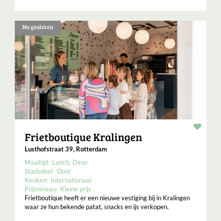
Nu gesloten
Resta
Frietboutique Kralingen
Lusthofstraat 39, Rotterdam
Maaltijd:
Lunch
Diner
Stadsdeel:
Oost
Keuken:
Internationaal
Prijsniveau:
Kleine prijs
Frietboutique heeft er een nieuwe vestiging bij in Kralingen
waar ze hun bekende patat, snacks en ijs verkopen.