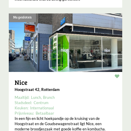
Nu gesloten
Resta
Nice
Hoogstraat 42, Rotterdam
Maaltijd:
Lunch
Brunch
Stadsdeel:
Centrum
Keuken:
Internationaal
Prijsniveau:
Betaalbaar
In een fijn en licht hoekpandje op de kruising van de
Hoogstraat en de Goudsewagenstraat ligt Nice, een
moderne broodjeszaak met goede koffie en kombucha.