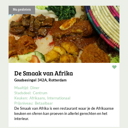
Nu gesloten
Resta
De Smaak van Afrika
Goudsesingel 342A, Rotterdam
Maaltijd:
Diner
Stadsdeel:
Centrum
Keuken:
Afrikaans
Internationaal
Prijsniveau:
Betaalbaar
De Smaak van Afrika is een restaurant waar je de Afrikaanse
keuken en sferen kan proeven in allerlei gerechten en het
interieur.