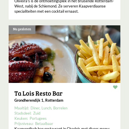
Oliveira's is de ontmoetingsplek in het bruisende Rotterdam-
West, nabij de Schiemond. Ze serveren Kaapverdiaanse
specialiteiten met een cocktail ernaast.
Nu gesloten
Resta
Ta Lois Resto Bar
Grondherendijk 1, Rotterdam
Maaltijd:
Diner
Lunch
Borrelen
Stadsdeel:
Zuid
Keuken:
Portugees
Prijsniveau:
Betaalbaar
Kaapverdisch bar-restaurant in Charlois met divers menu: