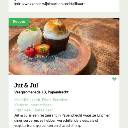
indrukwekkende wijnkaart en cocktailkaart.
Nu open
Resta
Jut & Jul
Veerpromenade 13, Papendrecht
Maaltijd:
Lunch
Diner
Borrelen
Keuken:
Internationaal
Prijsniveau:
Betaalbaar
Jut & Jul is een restaurant in Papendrecht waar ze lunch en
diner serveren, ze hebben verschillende vlees, vis of
vegetarische gerechten en shared dining.