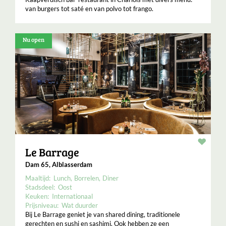
van burgers tot saté en van polvo tot frango.
Nu open
Resta
Le Barrage
Dam 65, Alblasserdam
Maaltijd:
Lunch
Borrelen
Diner
Stadsdeel:
Oost
Keuken:
Internationaal
Prijsniveau:
Wat duurder
Bij Le Barrage geniet je van shared dining, traditionele
gerechten en sushi en sashimi. Ook hebben ze een