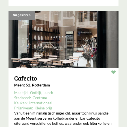
Nu gesloten
Resta
Cafecito
Meent 52, Rotterdam
Maaltijd:
Ontbijt
Lunch
Stadsdeel:
Centrum
Keuken:
Internationaal
Prijsniveau:
Kleine prijs
Vanuit een minimalistisch ingericht, maar toch knus pandje
aan de Meent serveren koffiebrander en bar Cafecito
uiteraard verschillende koffies, waaronder ook filterkoffie en