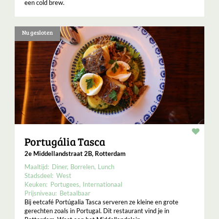
een cold brew.
Nu gesloten
Resta
Portugália Tasca
2e Middellandstraat 2B, Rotterdam
Maaltijd:
Diner
Borrelen
Lunch
Stadsdeel:
West
Keuken:
Portugees
Internationaal
Prijsniveau:
Betaalbaar
Bij eetcafé Portúgalia Tasca serveren ze kleine en grote
gerechten zoals in Portugal. Dit restaurant vind je in