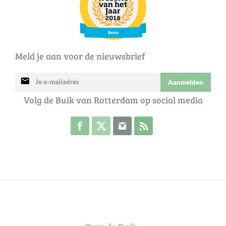
Meld je aan voor de nieuwsbrief
mail
Aanmelden
Volg de Buik van Rotterdam op social media
Volg de Buik op Facebook
Volg de Buik op Twitter
Volg de Buik op Instagram
Abonneer je op de RSS 