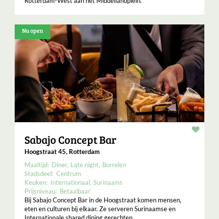
Rotterdam-West aan het Middellandplein.
Nu open
Resta
Sabajo Concept Bar
Hoogstraat 45, Rotterdam
Maaltijd:
Diner
Late night
Borrelen
Stadsdeel:
Centrum
Keuken:
Internationaal
Surinaams
Prijsniveau:
Betaalbaar
Bij Sabajo Concept Bar in de Hoogstraat komen mensen,
eten en culturen bij elkaar. Ze serveren Surinaamse en
Internationale shared dining gerechten.