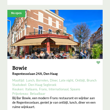
Nu open
Resta
Bowie
Regentesselaan 24A, Den Haag
Maaltijd:
Lunch
Borrelen
Diner
Late night
Ontbijt
Brunch
Stadsdeel:
Den Haag Segbroek
Keuken:
Italiaans
Frans
Internationaal
Spaans
Prijsniveau:
Betaalbaar
Bij Bar Bowie, een modern-Frans restaurant en wijnbar aan
de Regentesselaan, geniet je van ontbijt, lunch, diner en een
ruime wijnkaart.