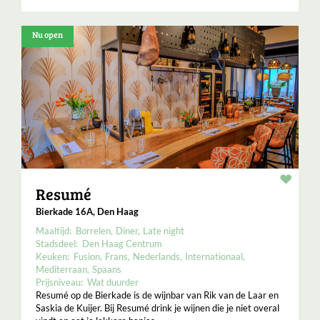
Nu open
Resta
Resumé
Bierkade 16A, Den Haag
Maaltijd:
Borrelen
Diner
Late night
Stadsdeel:
Den Haag Centrum
Keuken:
Fusion
Frans
Nederlands
Internationaal
Mediterraan
Spaans
Prijsniveau:
Wat duurder
Resumé op de Bierkade is de wijnbar van Rik van de Laar en
Saskia de Kuijer. Bij Resumé drink je wijnen die je niet overal