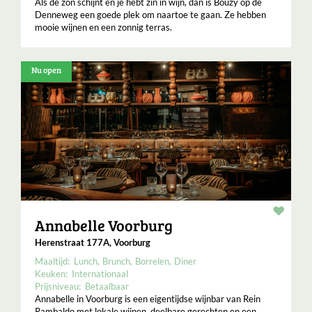
Als de zon schijnt en je hebt zin in wijn, dan is Bouzy op de
Denneweg een goede plek om naartoe te gaan. Ze hebben
mooie wijnen en een zonnig terras.
Nu open
Resta
Annabelle Voorburg
Herenstraat 177A, Voorburg
Maaltijd:
Lunch
Brunch
Borrelen
Diner
Keuken:
Internationaal
Prijsniveau:
Betaalbaar
Annabelle in Voorburg is een eigentijdse wijnbar van Rein
Rambaldo met lokale wijnen, deelbare gerechten en een