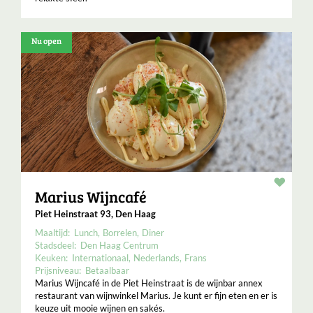
Nu open
Resta
Marius Wijncafé
Piet Heinstraat 93, Den Haag
Maaltijd:
Lunch
Borrelen
Diner
Stadsdeel:
Den Haag Centrum
Keuken:
Internationaal
Nederlands
Frans
Prijsniveau:
Betaalbaar
Marius Wijncafé in de Piet Heinstraat is de wijnbar annex
restaurant van wijnwinkel Marius. Je kunt er fijn eten en er is
keuze uit mooie wijnen en sakés.