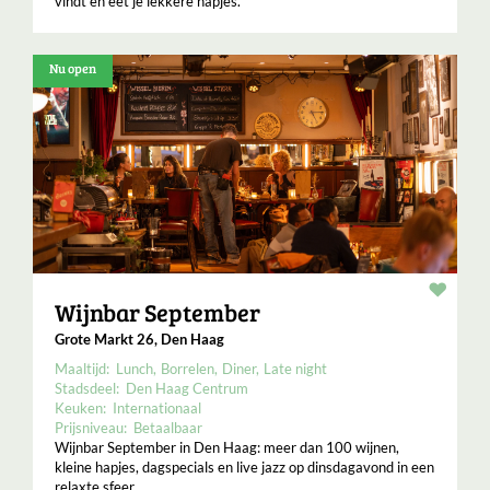
vindt en eet je lekkere hapjes.
Nu open
Resta
Wijnbar September
Grote Markt 26, Den Haag
Maaltijd:
Lunch
Borrelen
Diner
Late night
Stadsdeel:
Den Haag Centrum
Keuken:
Internationaal
Prijsniveau:
Betaalbaar
Wijnbar September in Den Haag: meer dan 100 wijnen,
kleine hapjes, dagspecials en live jazz op dinsdagavond in een
relaxte sfeer.