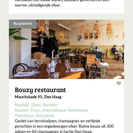
warme, uitnodigende sfeer.
Nu gesloten
Resta
Bouzy restaurant
Mauritskade 95, Den Haag
Maaltijd:
Diner
Borrelen
Keuken:
Frans
Internationaal
Nederlands
Prijsniveau:
Betaalbaar
Geniet van terroirwijnen, champagnes en verfijnde
gerechten in een ongedwongen sfeer. Ruime keuze uit 300
wijnen en 60 champagnes in hartje Den Haag.