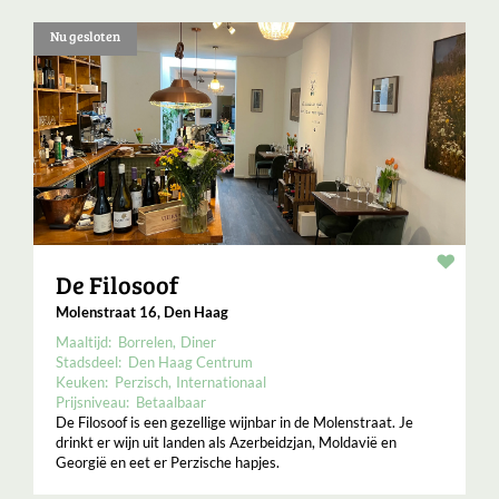
Nu gesloten
Resta
De Filosoof
Molenstraat 16, Den Haag
Maaltijd:
Borrelen
Diner
Stadsdeel:
Den Haag Centrum
Keuken:
Perzisch
Internationaal
Prijsniveau:
Betaalbaar
De Filosoof is een gezellige wijnbar in de Molenstraat. Je
drinkt er wijn uit landen als Azerbeidzjan, Moldavië en
Georgië en eet er Perzische hapjes.