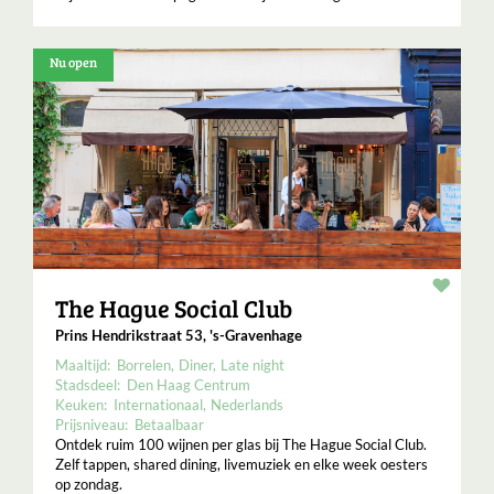
Nu open
Resta
The Hague Social Club
Prins Hendrikstraat 53, 's-Gravenhage
Maaltijd:
Borrelen
Diner
Late night
Stadsdeel:
Den Haag Centrum
Keuken:
Internationaal
Nederlands
Prijsniveau:
Betaalbaar
Ontdek ruim 100 wijnen per glas bij The Hague Social Club.
Zelf tappen, shared dining, livemuziek en elke week oesters
op zondag.