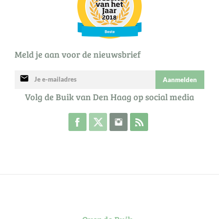
Meld je aan voor de nieuwsbrief
mail
Aanmelden
Volg de Buik van Den Haag op social media
Volg de Buik op Facebook
Volg de Buik op Twitter
Volg de Buik op Instagram
Abonneer je op de RSS 