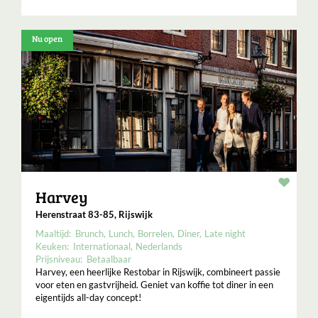
Nu open
Resta
Harvey
Herenstraat 83-85, Rijswijk
Maaltijd:
Brunch
Lunch
Borrelen
Diner
Late night
Keuken:
Internationaal
Nederlands
Prijsniveau:
Betaalbaar
Harvey, een heerlijke Restobar in Rijswijk, combineert passie
voor eten en gastvrijheid. Geniet van koffie tot diner in een
eigentijds all-day concept!