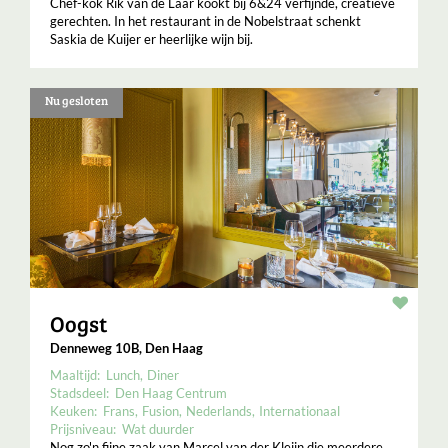
Chef-kok Rik van de Laar kookt bij 6&24 verfijnde, creatieve
gerechten. In het restaurant in de Nobelstraat schenkt
Saskia de Kuijer er heerlijke wijn bij.
Nu gesloten
Resta
Oogst
Denneweg 10B, Den Haag
Maaltijd:
Lunch
Diner
Stadsdeel:
Den Haag Centrum
Keuken:
Frans
Fusion
Nederlands
Internationaal
Prijsniveau:
Wat duurder
Nog zo'n fijne zaak van Marcel van der Kleijn die meerdere