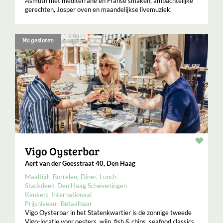
Asmuth met mediterrane en Franse smaken, ambachtelijke
gerechten, Josper oven en maandelijkse livemuziek.
Nu gesloten
Resta
Vigo Oysterbar
Aert van der Goesstraat 40, Den Haag
Maaltijd:
Borrelen
Diner
Lunch
Stadsdeel:
Den Haag Scheveningen
Keuken:
Internationaal
Prijsniveau:
Betaalbaar
Vigo Oysterbar in het Statenkwartier is de zonnige tweede
Vigo-locatie voor oesters, wijn, fish & chips, seafood classics,