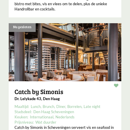
bistro met bites, vis en vlees om te delen, plus de unieke
Handrollbar en cocktails.
Nu gesloten
Resta
Catch by Simonis
Dr. Lelykade 43, Den Haag
Maaltijd:
Lunch
Brunch
Diner
Borrelen
Late night
Stadsdeel:
Den Haag Scheveningen
Keuken:
Internationaal
Nederlands
Prijsniveau:
Wat duurder
Catch by Simonis in Scheveningen serveert vis en seafood in