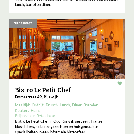
lunch, borrel en diner.
Nu gesloten
Resta
Bistro Le Petit Chef
Emmastraat 49, Rijswijk
Maaltijd:
Ontbijt
Brunch
Lunch
Diner
Borrelen
Keuken:
Frans
Prijsniveau:
Betaalbaar
Bistro Le Petit Chef in Oud Rijswijk serveert Franse
klassiekers, seizoensgerechten en huisgemaakte
specialiteiten in een informele bistrosfeer.