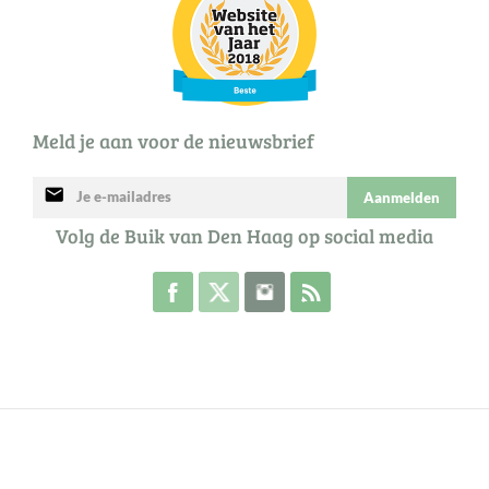
Meld je aan voor de nieuwsbrief
mail
Aanmelden
Volg de Buik van Den Haag op social media
Volg de Buik op Facebook
Volg de Buik op Twitter
Volg de Buik op Instagram
Abonneer je op de RSS 