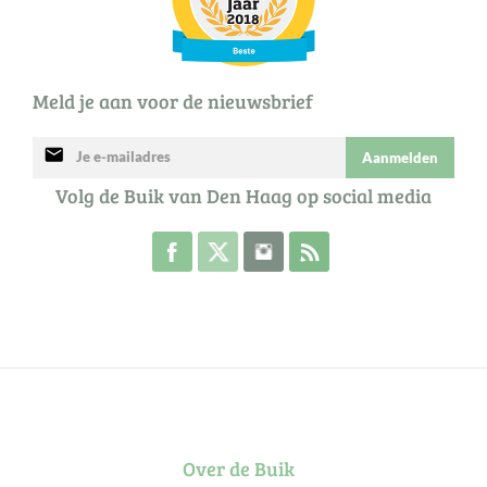
Meld je aan voor de nieuwsbrief
mail
Aanmelden
Volg de Buik van Den Haag op social media
Volg de Buik op Facebook
Volg de Buik op Twitter
Volg de Buik op Instagram
Abonneer je op de RSS 
Over de Buik