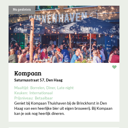
Nu gesloten
Resta
Kompaan
Saturnusstraat 57, Den Haag
Maaltijd:
Borrelen
Diner
Late night
Keuken:
Internationaal
Prijsniveau:
Betaalbaar
Geniet bij Kompaan Thuishaven bij de Brinckhorst in Den
Haag van een heerlijke bier uit eigen brouwerij. Bij Kompaan
kan je ook nog heerlijk dineren.