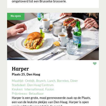
omgetoverd tot een Brusselse brasserie.
Nu open
Resta
Harper
Plaats 25, Den Haag
Maaltijd:
Ontbijt
Brunch
Lunch
Borrelen
Diner
Stadsdeel:
Den Haag Centrum
Keuken:
Internationaal
Fusion
Prijsniveau:
Betaalbaar
Harper is een grote, mooi gerenoveerde zaak op de Plaats,
een van de leukste plekjes van Den Haag. Harper is open