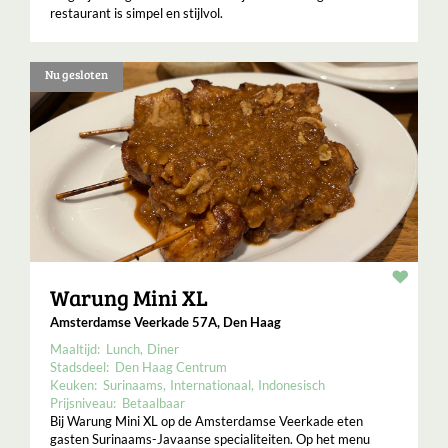
restaurant is simpel en stijlvol.
Nu gesloten
Resta
Warung Mini XL
Amsterdamse Veerkade 57A, Den Haag
Maaltijd:
Lunch
Diner
Stadsdeel:
Den Haag Centrum
Keuken:
Surinaams
Internationaal
Indonesisch
Prijsniveau:
Betaalbaar
Bij Warung Mini XL op de Amsterdamse Veerkade eten
gasten Surinaams-Javaanse specialiteiten. Op het menu