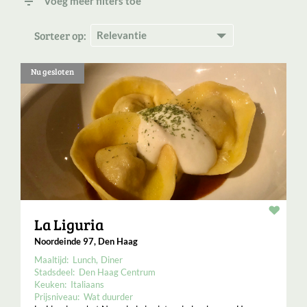
filter_list
Voeg meer filters toe
Sorteer op:
Nu gesloten
Resta
La Liguria
Noordeinde 97, Den Haag
Maaltijd:
Lunch
Diner
Stadsdeel:
Den Haag Centrum
Keuken:
Italiaans
Prijsniveau:
Wat duurder