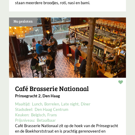
staan meerdere broodjes, roti, nasi en bami.
Nu gesloten
Resta
Café Brasserie Nationaal
Prinsegracht 2, Den Haag
Maaltijd:
Lunch
Borrelen
Late night
Diner
Stadsdeel:
Den Haag Centrum
Keuken:
Belgisch
Frans
Prijsniveau:
Betaalbaar
Café Brasserie Nationaal zit op de hoek van de Prinsegracht
en de Boekhorststraat en is prachtig gerenoveerd en