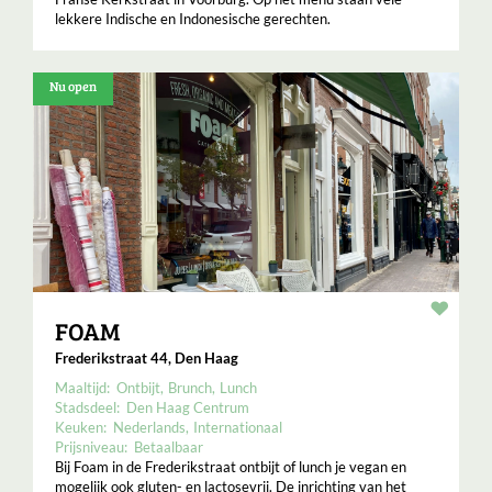
lekkere Indische en Indonesische gerechten.
Nu open
Resta
FOAM
Frederikstraat 44, Den Haag
Maaltijd:
Ontbijt
Brunch
Lunch
Stadsdeel:
Den Haag Centrum
Keuken:
Nederlands
Internationaal
Prijsniveau:
Betaalbaar
Bij Foam in de Frederikstraat ontbijt of lunch je vegan en
mogelijk ook gluten- en lactosevrij. De inrichting van het