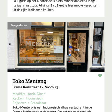
La Liguria op het Nooreinde is niets minder dan een Haags-
Italiaans instituur. Al sinds 1981 eet je hier mooie gerechten
uit de rijke Italiaanse keuken.
Nu gesloten
Resta
Toko Menteng
Franse Kerkstraat 12, Voorburg
Maaltijd:
Lunch
Diner
Keuken:
Indonesisch
Prijsniveau:
Betaalbaar
Toko Menteng is een Indonesisch afhaalrestaurant in de
Franse Kerkstraat in Voorburg. Op het menu staan vele