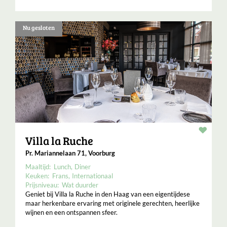
Nu gesloten
Resta
Villa la Ruche
Pr. Mariannelaan 71, Voorburg
Maaltijd:
Lunch
Diner
Keuken:
Frans
Internationaal
Prijsniveau:
Wat duurder
Geniet bij Villa la Ruche in den Haag van een eigentijdese
maar herkenbare ervaring met originele gerechten, heerlijke
wijnen en een ontspannen sfeer.