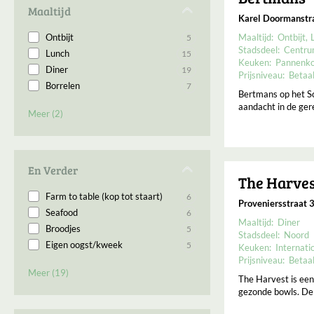
Meent
1
Maaltijd
Karel Doormanstr
Scheepvaartkwartier
1
Ontbijt
Maaltijd:
Ontbijt
5
Wijnhaven
1
Stadsdeel:
Centr
Lunch
15
Witte de With
1
Keuken:
Pannenk
Diner
19
Prijsniveau:
Betaa
Borrelen
7
Bertmans op het Sc
Brunch
3
aandacht in de ger
Meer (2)
Late night
2
En Verder
The Harve
Farm to table (kop tot staart)
6
Proveniersstraat 
Seafood
6
Maaltijd:
Diner
Broodjes
5
Stadsdeel:
Noord
Eigen oogst/kweek
5
Keuken:
Internati
Prijsniveau:
Betaa
Kleine gerechtjes
5
Meer (19)
Sandwich
5
The Harvest is een
gezonde bowls. De 
Burger
4
Catering
4