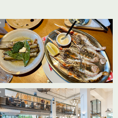
n
oevoegen aan favorieten
n
oevoegen aan favorieten