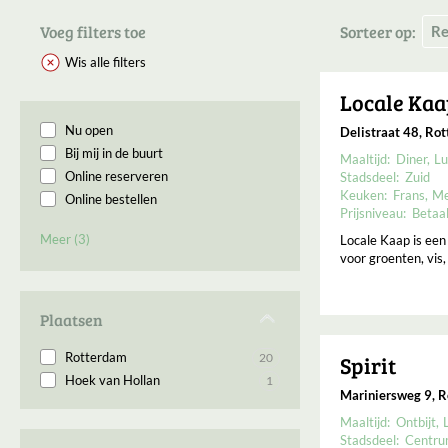
Voeg filters toe
Sorteer op:
Wis alle filters
Locale Ka
Nu open
Delistraat 48, Ro
Bij mij in de buurt
Maaltijd:
Diner
Lu
Online reserveren
Stadsdeel:
Zuid
Keuken:
Frans
Me
Online bestellen
Prijsniveau:
Betaa
Permanent gesloten
Meer (3)
Locale Kaap is een
Binnenkort geopend
voor groenten, vis,
Open op Maandag
Plaatsen
Rotterdam
20
Spirit
Hoek van Hollan
1
Mariniersweg 9, 
Maaltijd:
Ontbijt
Stadsdeel:
Centr