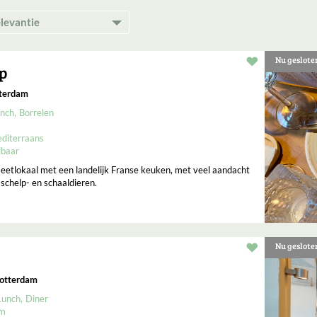
Nu geslote
Restaurant t
ap
tterdam
nch
Borrelen
diterraans
lbaar
 eetlokaal met een landelijk Franse keuken, met veel aandacht
 schelp- en schaaldieren.
Nu geslote
Restaurant t
Rotterdam
Lunch
Diner
um