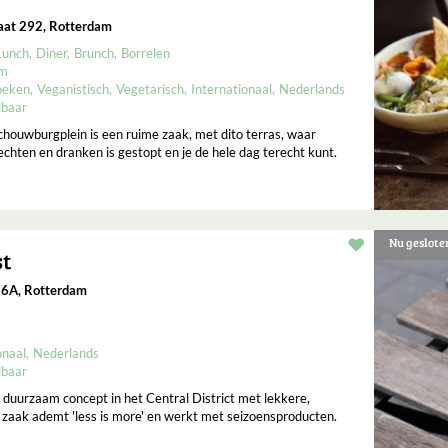
aat 292, Rotterdam
Lunch
Diner
Brunch
Borrelen
um
oeken
Veganistisch
Vegetarisch
Internationaal
Nederlands
lbaar
houwburgplein is een ruime zaak, met dito terras, waar
echten en dranken is gestopt en je de hele dag terecht kunt.
Nu geslote
Restaurant t
st
36A, Rotterdam
onaal
Nederlands
lbaar
 duurzaam concept in het Central District met lekkere,
zaak ademt 'less is more' en werkt met seizoensproducten.