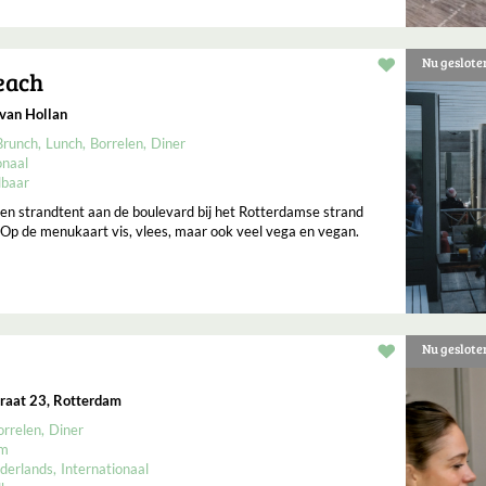
Nu geslote
Restaurant t
each
van Hollan
Brunch
Lunch
Borrelen
Diner
onaal
lbaar
en strandtent aan de boulevard bij het Rotterdamse strand
Op de menukaart vis, vlees, maar ook veel vega en vegan.
Nu geslote
Restaurant t
raat 23, Rotterdam
orrelen
Diner
um
derlands
Internationaal