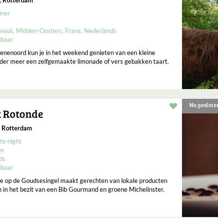
iner
onaal
Midden-Oosters
Frans
Nederlands
lbaar
rienenoord kun je in het weekend genieten van een kleine
der meer een zelfgemaakte limonade of vers gebakken taart.
Nu geslote
Restaurant t
t Rotonde
, Rotterdam
te night
um
ds
lbaar
e op de Goudsesingel maakt gerechten van lokale producten
jn in het bezit van een Bib Gourmand en groene Michelinster.