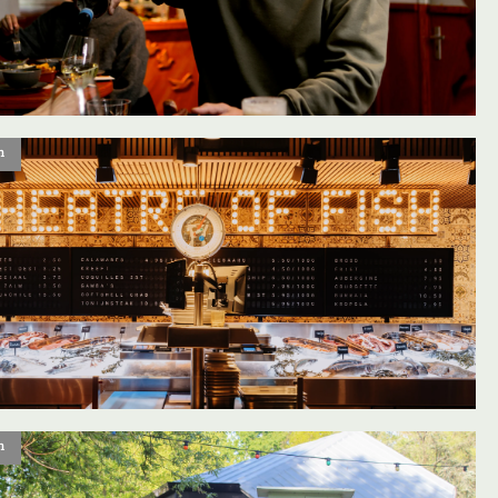
n
oevoegen aan favorieten
n
oevoegen aan favorieten