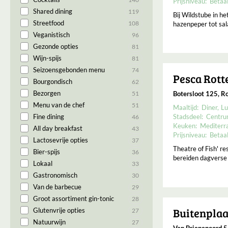
Prijsniveau:
Betaa
Shared dining
119
Bij Wildstube in h
Streetfood
108
hazenpeper tot sal
Veganistisch
96
Gezonde opties
81
Wijn-spijs
81
Seizoensgebonden menu
74
Pesca Rot
Bourgondisch
62
Bezorgen
51
Botersloot 125, R
Menu van de chef
51
Maaltijd:
Diner
Lu
Fine dining
Stadsdeel:
Centr
46
Keuken:
Mediterr
All day breakfast
43
Prijsniveau:
Betaa
Lactosevrije opties
37
Theatre of Fish' r
Bier-spijs
36
bereiden dagverse v
Lokaal
33
Gastronomisch
30
Van de barbecue
29
Groot assortiment gin-tonic
28
Buitenplaa
Glutenvrije opties
27
Natuurwijn
27
Van Brienenoord 5