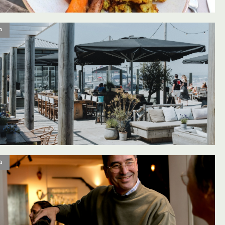
n
oevoegen aan favorieten
n
oevoegen aan favorieten