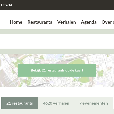
Utrecht
Home
Restaurants
Verhalen
Agenda
Over 
Zoek
Zoek
Bekijk 21 restaurant
s
op de kaart
21
restaurants
4620
verhalen
7
evenementen