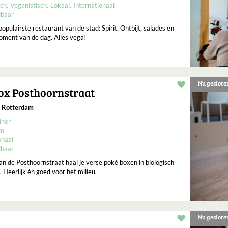
sch
Veganistisch
Lokaal
Internationaal
lbaar
opulairste restaurant van de stad: Spirit. Ontbijt, salades en
oment van de dag. Alles vega!
Nu geslote
Restaurant t
ox Posthoornstraat
, Rotterdam
iner
um
onaal
lbaar
an de Posthoornstraat haal je verse poké boxen in biologisch
 Heerlijk én goed voor het milieu.
Nu geslote
Restaurant t