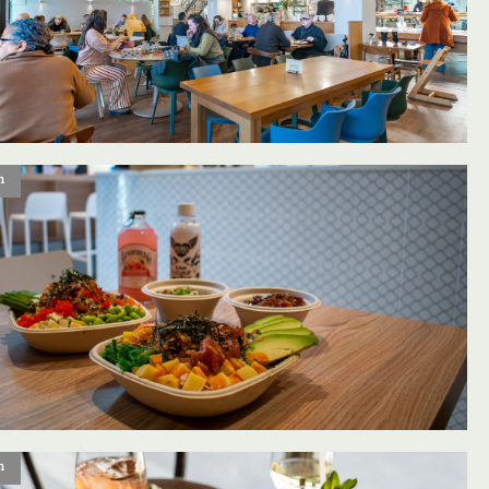
n
oevoegen aan favorieten
n
oevoegen aan favorieten