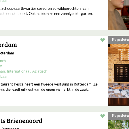
lbaar
et Scheepvaartkwartier serveren ze wildgerechten, van
ade eendenborst. Ook hebben ze een zonnige biergarten.
Nu geslote
Restaurant t
terdam
otterdam
nch
um
aan
Internationaal
Aziatisch
lbaar
estaurant Pesca heeft een tweede vestiging in Rotterdam. Ze
is die jezelf uitkiest van de eigen vismarkt in de zaak.
Nu geslote
Restaurant t
ts Brienenoord
, Rotterdam