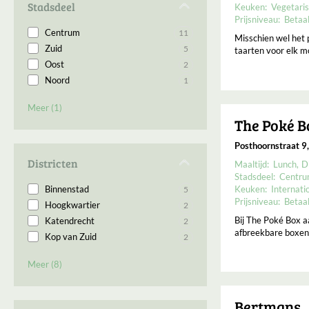
Stadsdeel
Keuken:
Vegetari
Prijsniveau:
Betaa
Centrum
11
Misschien wel het p
Zuid
5
taarten voor elk m
Oost
2
Noord
1
West
1
Meer (1)
The Poké B
Posthoornstraat 9
Districten
Maaltijd:
Lunch
D
Stadsdeel:
Centr
Keuken:
Internati
Binnenstad
5
Prijsniveau:
Betaa
Hoogkwartier
2
Bij The Poké Box a
Katendrecht
2
afbreekbare boxen.
Kop van Zuid
2
Kralingen
2
Meer (8)
Stad uit
2
Central District
1
Feijenoord
1
Bertmans